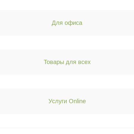
Вернуться в магазин
Для офиса
Нажимая на кнопку «Отправить заказ», я
даю согласие на обработку персональных
данных.
Подробнее
Товары для всех
Услуги Online