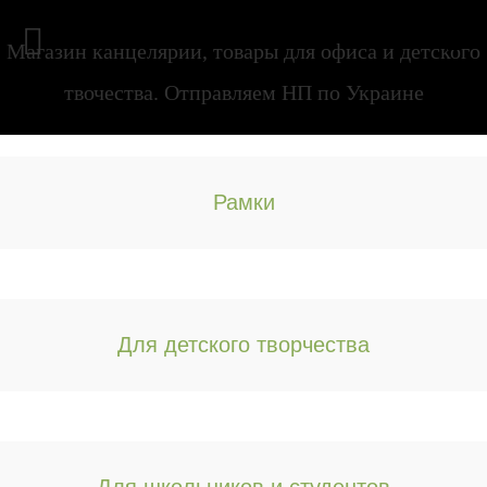


Магазин канцелярии, товары для офиса и детского
твочества. Отправляем НП по Украине
Рамки
Ваше Имя*
Телефон* (цифры)
Для детского творчества
@e-mail
Адрес отгрузки*